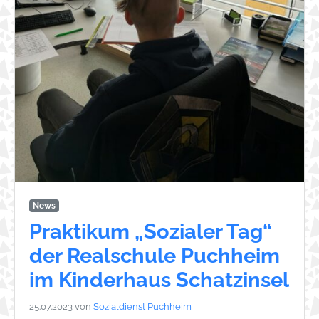
News
Praktikum „Sozialer Tag“
der Realschule Puchheim
im Kinderhaus Schatzinsel
25.07.2023
von
Sozialdienst Puchheim