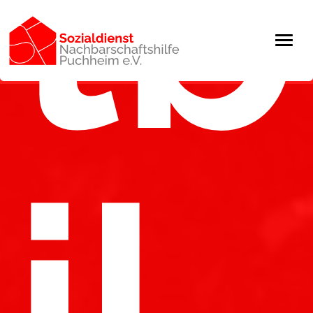
tb
il