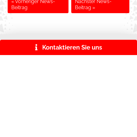
« Vorheriger News-
Nächster News-
Beitrag
Beitrag »
KONTAKT
Tel: 089 / 800631-0
kontakt@sozialdienst-puchheim.de
Aubinger Weg 10
82178 Puchheim