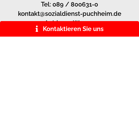
Tel: 089 / 800631-0
kontakt@sozialdienst-puchheim.de
Aubinger Weg 10
82178 Puchheim
ÖFFNUNGSZEITEN
Telefonische Erreichbarkeit:
Montag bis Mittwoch, Freitag:
09.00 Uhr bis 12.00 Uhr
unter 089 / 800 631-0